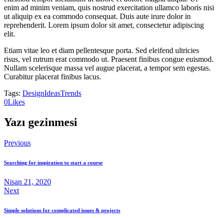
enim ad minim veniam, quis nostrud exercitation ullamco laboris nisi
ut aliquip ex ea commodo consequat. Duis aute irure dolor in
reprehenderit. Lorem ipsum dolor sit amet, consectetur adipiscing
elit.
Etiam vitae leo et diam pellentesque porta. Sed eleifend ultricies
risus, vel rutrum erat commodo ut. Praesent finibus congue euismod.
Nullam scelerisque massa vel augue placerat, a tempor sem egestas.
Curabitur placerat finibus lacus.
Tags:
Design
Ideas
Trends
0
Likes
Yazı gezinmesi
Previous
Searching for inspiration to start a course
Nisan 21, 2020
Next
Simple solutions for complicated issues & projects