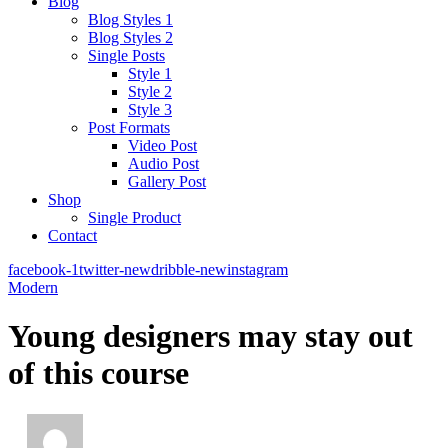
Blog
Blog Styles 1
Blog Styles 2
Single Posts
Style 1
Style 2
Style 3
Post Formats
Video Post
Audio Post
Gallery Post
Shop
Single Product
Contact
facebook-1
twitter-new
dribble-new
instagram
Modern
Young designers may stay out
of this course