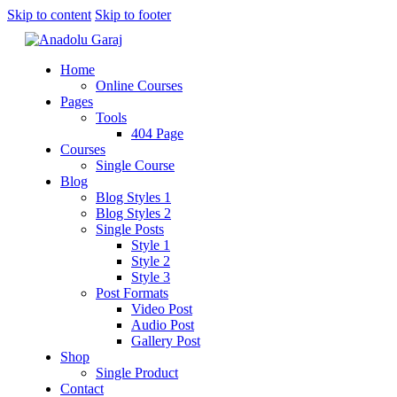
Skip to content
Skip to footer
Home
Online Courses
Pages
Tools
404 Page
Courses
Single Course
Blog
Blog Styles 1
Blog Styles 2
Single Posts
Style 1
Style 2
Style 3
Post Formats
Video Post
Audio Post
Gallery Post
Shop
Single Product
Contact